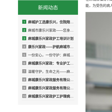
能，为受伤的病
新闻动态
麻城护工选康乐兴，住院陪护少操心
1
麻城市康乐兴家政——您身边的品质生活管家
2
麻城康乐兴家政护工培训计划
3
康乐兴家政——护航麻城市人民医院，传递温暖与专业
4
一份安心，一份守护：麻城康乐兴家政，用专业与爱心呵护受伤的T
5
麻城康乐兴家政：专业护工，守护健康，让爱无微不至
6
温暖守护，生命之光——麻城康乐兴护工团队的10名“红衣天使”
7
麻城康乐兴家政服务有限公司——用专业与温暖守护生命之光
8
​麻城康乐兴家政服务有限公司年终绩效总结报告
9
麻城康乐兴家政护工护理病人的日常
10