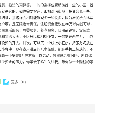
租赁，投资的预算等，一的的选择位置稍微好一些的小区，找
行就是这的，如你需要客选，那相对沿街呢，投资会低一些，
做培训，那这样会相对能够减少一些投资，因为居民楼会比写
户啊，是无限连带责任，注册资金建议在30万以内就可以，
居民生活服务、母婴服务、养老服务、日用品销售、安装维
地租赁占大头，小区居民楼相对便宜，一般需要两三万，当然
等投资的开支。其次，可以买一个线上小程序，把服务呢放在
上小程序，现在客户进店的几率极低，能在手机上解决的，不
概算一下需要5万左右就可以启动，投资就会有风险，所以你
减少资金的压力，你学会了吗？关注我，带你做一个赚钱的家
更多
(
0
)