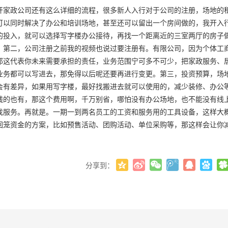
开家政公司还有这么详细的流程，很多新人入行对于公司的注册，场地的
可以同时解决了办公和培训场地，甚至还可以留出一个房间做的，我开入
的投入，就可以选择写字楼办公接待，再找一个距离近的三室两厅的房子
。第二，公司注册之前我的视频也说过要注册有。有限公司，因为个体工商
那这代表你未来需要承担的责任，业务范围宁可多不可少，把家政服务、
业务都可以写进去，那免得以后呢还要再进行变更。第三，投资预算，场
会有差异，如果用写字楼，最好找搬进去就可以使用的，减少装修、办公
钱的也有，那这个费用啊，千万别省，哪怕没有办公场地，也不能没有线
找服务。再就是。一期一到两名员工的工资和服务用的工具设备，这样大
回笼资金的方案，比如预售活动、团购活动、单位采购等，那这样会让你
分享到：