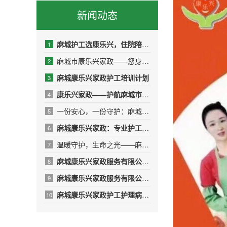
新闻动态
麻城护工选康乐兴，住院陪护少操心
1
麻城市康乐兴家政——您身边的品质生活管家
2
麻城康乐兴家政护工培训计划
3
康乐兴家政——护航麻城市人民医院，传递温暖与专业
4
一份安心，一份守护：麻城康乐兴家政，用专业与爱心呵护受伤的T
5
麻城康乐兴家政：专业护工，守护健康，让爱无微不至
6
温暖守护，生命之光——麻城康乐兴护工团队的10名“红衣天使”
7
麻城康乐兴家政服务有限公司——用专业与温暖守护生命之光
8
​麻城康乐兴家政服务有限公司年终绩效总结报告
9
麻城康乐兴家政护工护理病人的日常
10